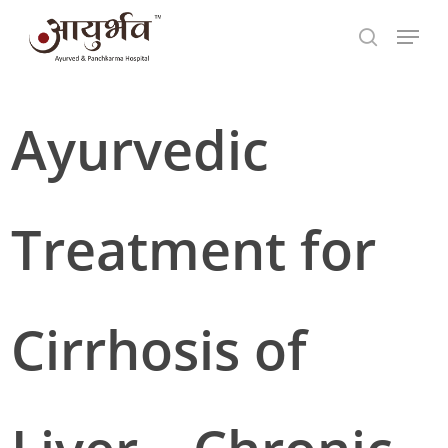
Skip
Menu
to
search
main
content
Ayurvedic
Search
Treatment for
Cirrhosis of